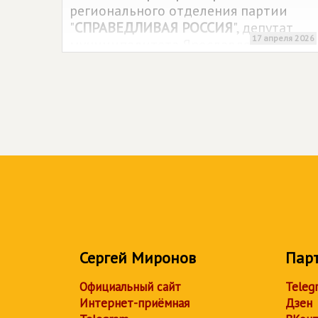
регионального отделения партии
"
СПРАВЕДЛИВАЯ РОССИЯ
", депутат
17 апреля 2026
муниципалитета Ярославля Анатолий
Каширин.
Сергей Миронов
Пар
Официальный сайт
Teleg
Интернет-приёмная
Дзен