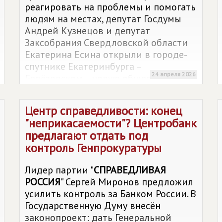
реагировать на проблемы и помогать
людям на местах, депутат Госдумы
Андрей Кузнецов и депутат
Заксобрания Свердловской области
Екатерина Есина открыли в городе-
спутнике Екатеринбурга –
24 апреля 2026
Берёзовском – новую общественную
приёмную "
СПРАВЕДЛИВОЙ РОССИИ
"
(ул. Ленина, 63).
Центр справедливости: конец
"неприкасаемости"? Центробанк
предлагают отдать под
контроль Генпрокуратуры
Лидер партии "
СПРАВЕДЛИВАЯ
РОССИЯ
" Сергей Миронов предложил
усилить контроль за Банком России. В
Государственную Думу внесён
законопроект: дать Генеральной