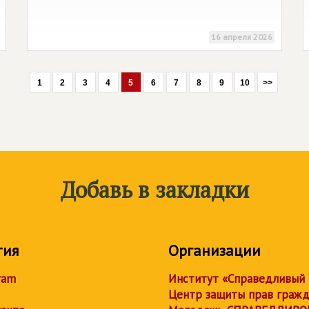
16 апреля 2026
1
2
3
4
5
6
7
8
9
10
>>
Добавь в закладки
тия
Организации
ram
Институт «Справедливый
Центр защиты прав граж