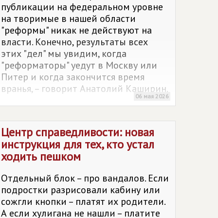
публикации на федеральном уровне
на творимые в нашей области
"реформы" никак не действуют на
власти. Конечно, результаты всех
этих "дел" мы увидим, когда
"реформаторы" уедут в Москву или
Питер и когда закончится время
вранья, – говорит Анатолий Каширин.
06 мая 2026
Центр справедливости: новая
инструкция для тех, кто устал
ходить пешком
Отдельный блок – про вандалов. Если
подростки разрисовали кабину или
сожгли кнопки – платят их родители.
А если хулигана не нашли – платите