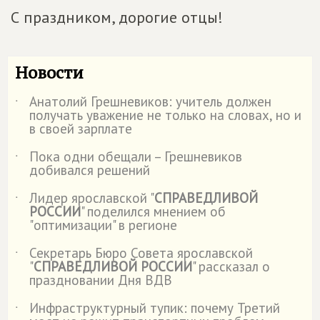
С праздником, дорогие отцы!
Новости
Анатолий Грешневиков: учитель должен
˙
получать уважение не только на словах, но и
в своей зарплате
Пока одни обещали – Грешневиков
˙
добивался решений
Лидер ярославской "
СПРАВЕДЛИВОЙ
˙
РОССИИ
" поделился мнением об
"оптимизации" в регионе
Секретарь Бюро Совета ярославской
˙
"
СПРАВЕДЛИВОЙ РОССИИ
" рассказал о
праздновании Дня ВДВ
Инфраструктурный тупик: почему Третий
˙